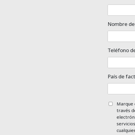
Nombre de 
Teléfono d
País de fac
Marque e
través d
electrón
servicio
cualquie