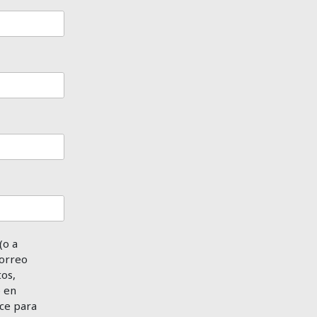
(o a
correo
tos,
o en
ace para