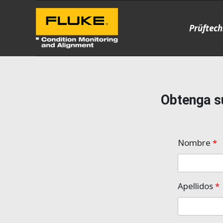
Prüftech
Obtenga su
Nombre
*
Apellidos
*