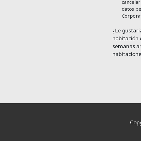
cancelar
datos pe
Corporat
¿Le gustarí
habitación 
semanas ant
habitacione
Copy