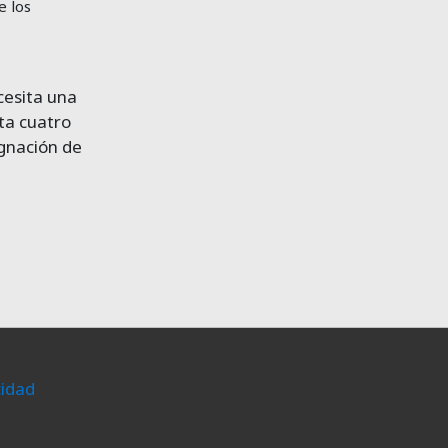
e los
cesita una
ta cuatro
ignación de
cidad